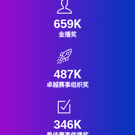
K
659
金播奖
K
487
卓越赛事组织奖
K
346